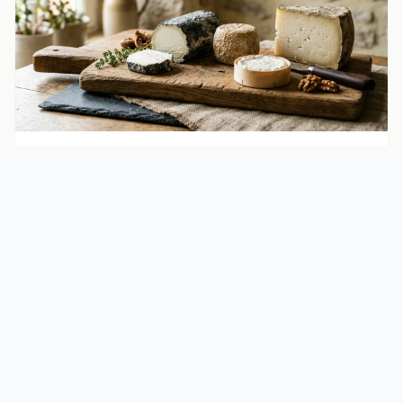
Bienfaits Santé
Liste des fromages de chèvre : types, affinage et AOP
La liste des fromages de chèvre couvre un spectre large :
de la faisselle crémeuse au crottin très …
La Chèvrerie d'Artémis
Votre guide expert de l'univers caprin : élevage, fromages