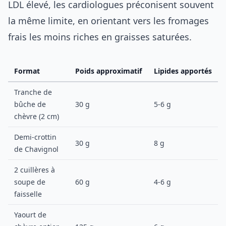
LDL élevé, les cardiologues préconisent souvent
la même limite, en orientant vers les fromages
frais les moins riches en graisses saturées.
Format
Poids approximatif
Lipides apportés
Tranche de
bûche de
30 g
5-6 g
chèvre (2 cm)
Demi-crottin
30 g
8 g
de Chavignol
2 cuillères à
soupe de
60 g
4-6 g
faisselle
Yaourt de