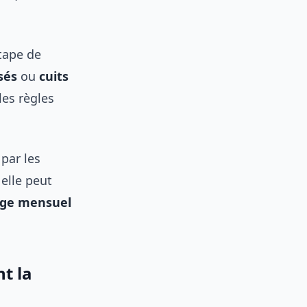
étape de
sés
ou
cuits
les règles
 par les
elle peut
age mensuel
t la