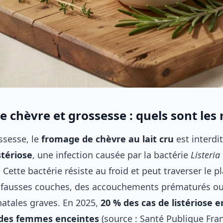
 chèvre et grossesse : quels sont les 
ssesse, le
fromage de chèvre au lait cru
est interdi
stériose
, une infection causée par la bactérie
Listeria
. Cette bactérie résiste au froid et peut traverser le p
s fausses couches, des accouchements prématurés o
natales graves. En 2025,
20 % des cas de listériose 
 des femmes enceintes
(source : Santé Publique Fran