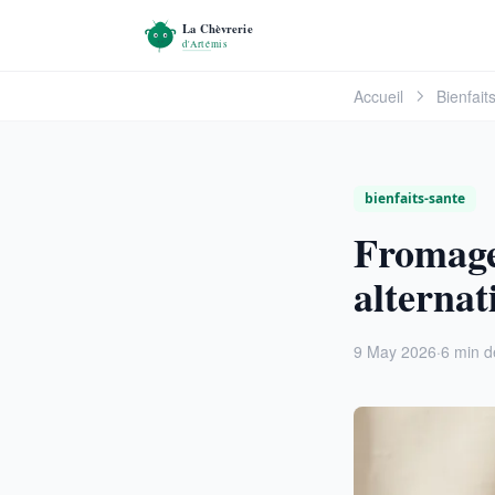
Accueil
Bienfait
bienfaits-sante
Fromage 
alternat
9 May 2026
·
6 min d