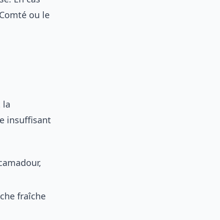
 Comté ou le
 la
e insuffisant
Rocamadour,
ûche fraîche