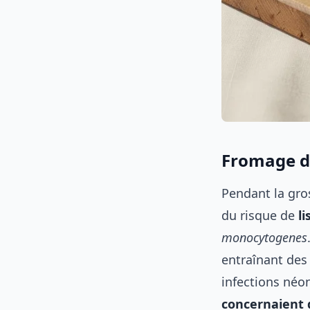
Fromage de
Pendant la gro
du risque de
li
monocytogenes
entraînant de
infections néo
concernaient