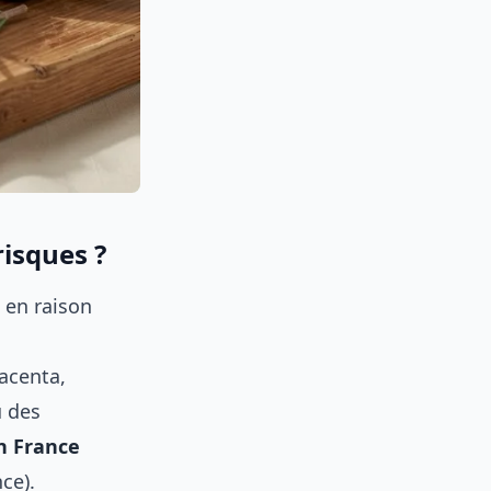
risques ?
t en raison
lacenta,
u des
en France
ce).