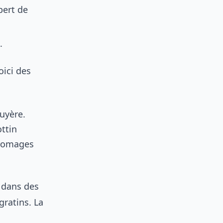
bert de
.
oici des
uyère.
ttin
Fromages
 dans des
gratins. La