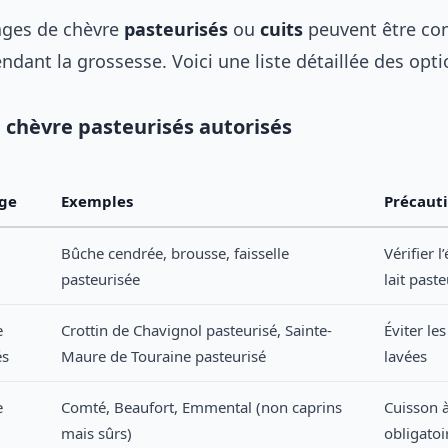
ages de chèvre
pasteurisés
ou
cuits
peuvent être c
dant la grossesse. Voici une liste détaillée des opti
chèvre pasteurisés autorisés
ge
Exemples
Précaut
Bûche cendrée, brousse, faisselle
Vérifier l
pasteurisée
lait paste
e
Crottin de Chavignol pasteurisé, Sainte-
Éviter le
és
Maure de Touraine pasteurisé
lavées
e
Comté, Beaufort, Emmental (non caprins
Cuisson 
mais sûrs)
obligatoi