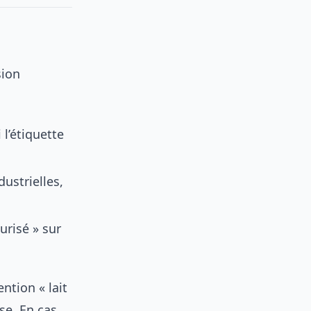
sion
l’étiquette
dustrielles,
urisé » sur
ntion « lait
se. En cas