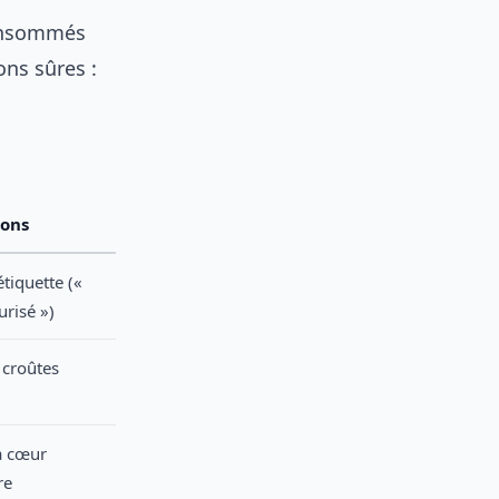
onsommés
ons sûres :
ions
’étiquette («
urisé »)
s croûtes
à cœur
re