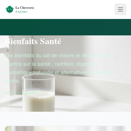
Bienfaits Santé
Les bienfaits du lait de chèvre et des produits
caprins sur la santé : nutrition, digestion,
cosmétique naturelle et alternatives au lait de
vache.
26 articles publiés