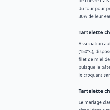
de chèvre frais
du four pour p
30% de leur ea
Tartelette c
Association au
(150°C), dispo
filet de miel d
puisque la pâte
le croquant san
Tartelette c
Le mariage cla