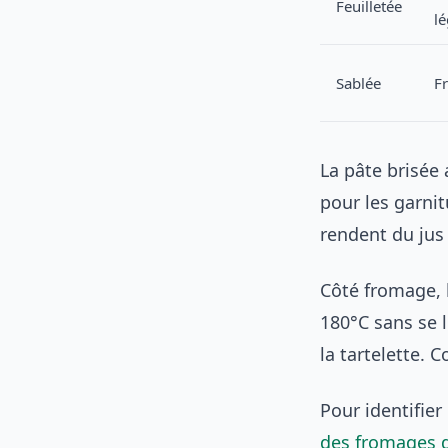
Feuilletée
l
Sablée
Fr
La pâte brisée 
pour les garni
rendent du jus 
Côté fromage, l
180°C sans se 
la tartelette. 
Pour identifie
des fromages 