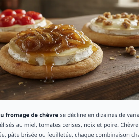
au fromage de chèvre
se décline en dizaines de varia
isés au miel, tomates cerises, noix et poire. Chèvre 
ée, pâte brisée ou feuilletée, chaque combinaison ch