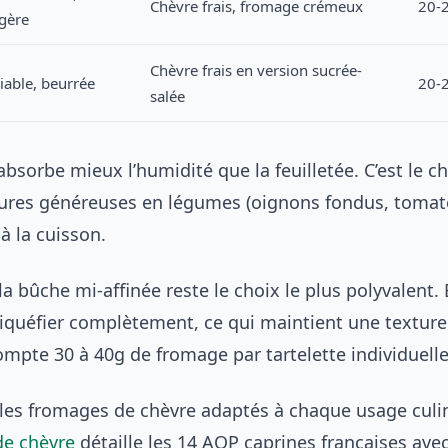
Chèvre frais, fromage crémeux
20-
égère
Chèvre frais en version sucrée-
iable, beurrée
20-
salée
absorbe mieux l’humidité que la feuilletée. C’est le c
tures généreuses en légumes (oignons fondus, tomat
à la cuisson.
a bûche mi-affinée reste le choix le plus polyvalent. 
liquéfier complètement, ce qui maintient une texture
Compte 30 à 40g de fromage par tartelette individuelle
r les fromages de chèvre adaptés à chaque usage culin
de chèvre
détaille les 14 AOP caprines françaises avec