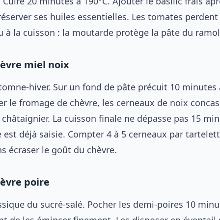
. Cuire 20 minutes à 190°C. Ajouter le basilic frais apr
réserver ses huiles essentielles. Les tomates perdent
u à la cuisson : la moutarde protège la pâte du ramo
hèvre miel noix
tomne-hiver. Sur un fond de pâte précuit 10 minutes 
ser le fromage de chèvre, les cerneaux de noix concas
e châtaignier. La cuisson finale ne dépasse pas 15 mi
 est déjà saisie. Compter 4 à 5 cerneaux par tartelet
s écraser le goût du chèvre.
hèvre poire
ssique du sucré-salé. Pocher les demi-poires 10 min