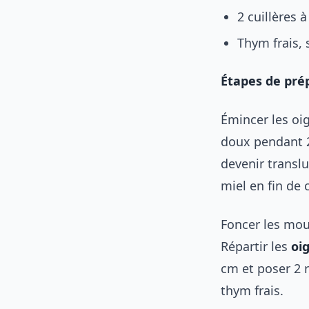
2 cuillères à
Thym frais, 
Étapes de prép
Émincer les oig
doux pendant 2
devenir translu
miel en fin de 
Foncer les moul
Répartir les
oi
cm et poser 2 r
thym frais.