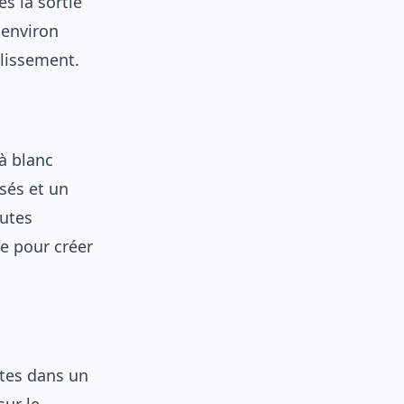
ès la sortie
 environ
llissement.
à blanc
sés et un
nutes
te pour créer
utes dans un