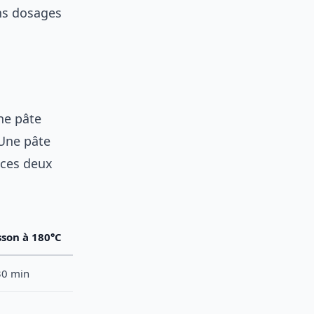
ons dosages
ne pâte
 Une pâte
 ces deux
sson à 180°C
30 min