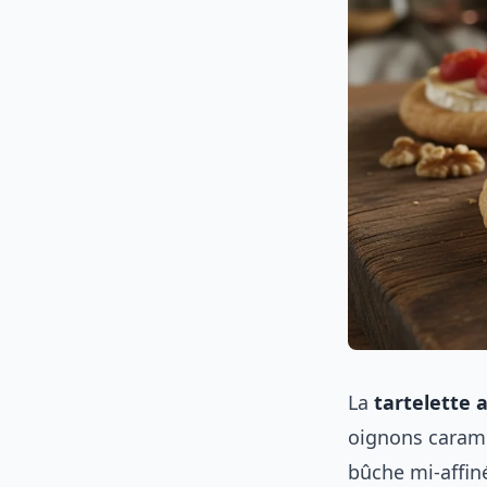
La
tartelette 
oignons caramél
bûche mi-affin