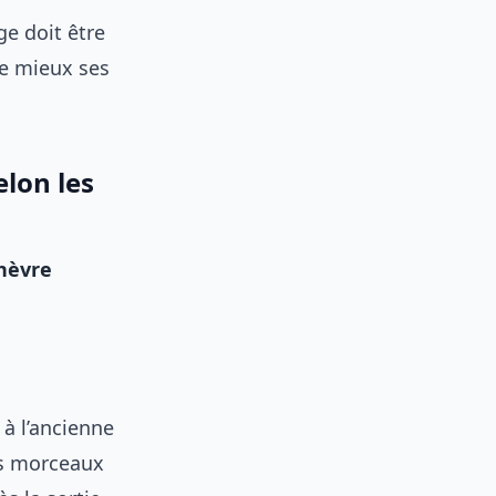
e doit être
me mieux ses
elon les
hèvre
 à l’ancienne
es morceaux