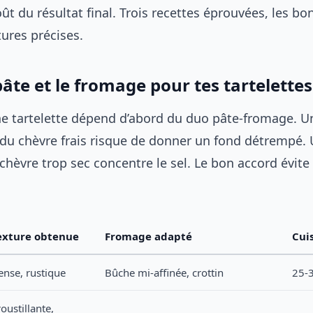
oût du résultat final. Trois recettes éprouvées, les b
ures précises.
pâte et le fromage pour tes tartelettes
une tartelette dépend d’abord du duo pâte-fromage. U
c du chèvre frais risque de donner un fond détrempé.
chèvre trop sec concentre le sel. Le bon accord évite
exture obtenue
Fromage adapté
Cui
ense, rustique
Bûche mi-affinée, crottin
25-
oustillante,