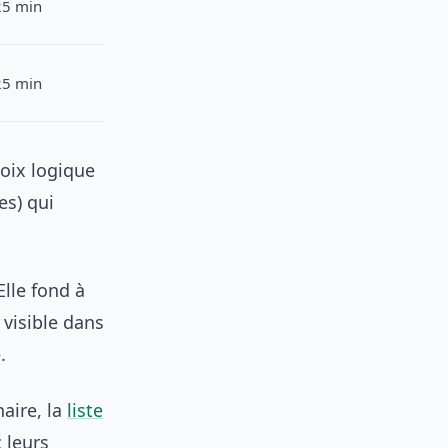
25 min
25 min
hoix logique
es) qui
Elle fond à
 visible dans
.
aire, la
liste
 leurs