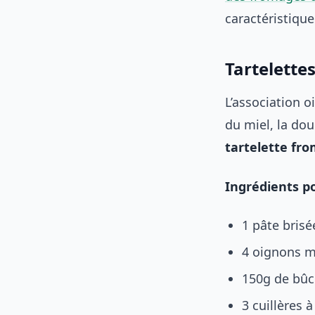
caractéristique
Tartelette
L’association o
du miel, la dou
tartelette fr
Ingrédients po
1 pâte bris
4 oignons m
150g de bûc
3 cuillères 