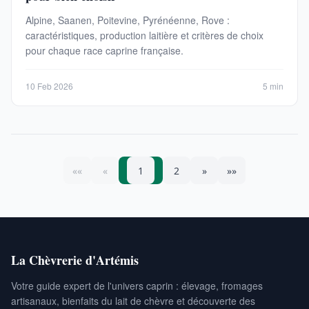
Alpine, Saanen, Poitevine, Pyrénéenne, Rove :
caractéristiques, production laitière et critères de choix
pour chaque race caprine française.
10 Feb 2026
5 min
««
«
1
2
»
»»
La Chèvrerie d'Artémis
Votre guide expert de l'univers caprin : élevage, fromages
artisanaux, bienfaits du lait de chèvre et découverte des