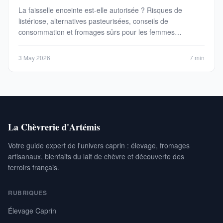
La faisselle enceinte est-elle autorisée ? Risques de
listériose, alternatives pasteurisées, conseils de
consommation et fromages sûrs pour les femmes
enceintes en 2026.
3 May 2026
7 min
La Chèvrerie d'Artémis
Votre guide expert de l'univers caprin : élevage, fromages
artisanaux, bienfaits du lait de chèvre et découverte des
terroirs français.
RUBRIQUES
Élevage Caprin