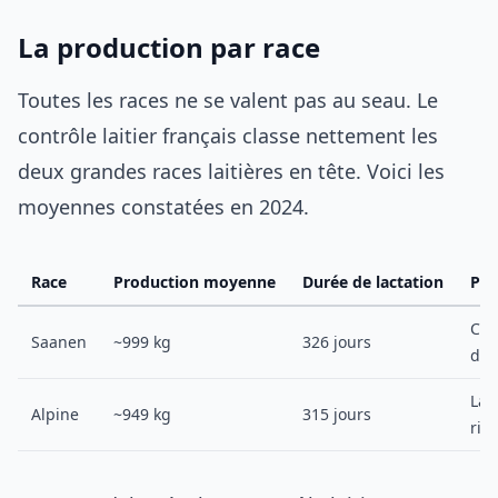
La production par race
Toutes les races ne se valent pas au seau. Le
contrôle laitier français classe nettement les
deux grandes races laitières en tête. Voici les
moyennes constatées en 2024.
Race
Production moyenne
Durée de lactation
Par
Ch
Saanen
~999 kg
326 jours
du 
Lai
Alpine
~949 kg
315 jours
ric