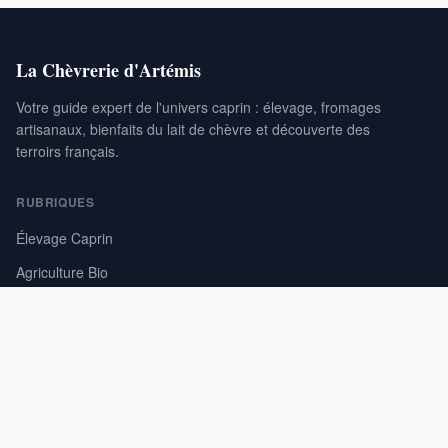
La Chèvrerie d'Artémis
Votre guide expert de l'univers caprin : élevage, fromages
artisanaux, bienfaits du lait de chèvre et découverte des
terroirs français.
RUBRIQUES
Élevage Caprin
Agriculture Bio
Bienfaits Santé
Agrotourisme & Terroir
LE SITE
À propos