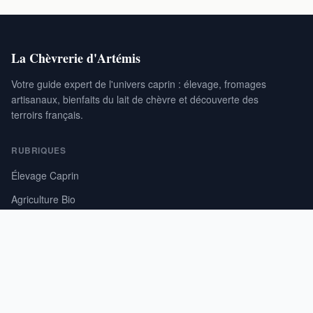
La Chèvrerie d'Artémis
Votre guide expert de l'univers caprin : élevage, fromages
artisanaux, bienfaits du lait de chèvre et découverte des
terroirs français.
RUBRIQUES
Élevage Caprin
Agriculture Bio
Bienfaits Santé
Agrotourisme & Terroir
LE SITE
À propos