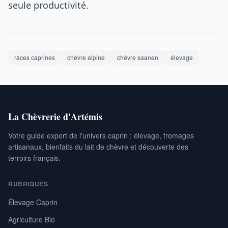
seule productivité.
races caprines
chèvre alpine
chèvre saanen
élevage
La Chèvrerie d'Artémis
Votre guide expert de l'univers caprin : élevage, fromages
artisanaux, bienfaits du lait de chèvre et découverte des
terroirs français.
RUBRIQUES
Élevage Caprin
Agriculture Bio