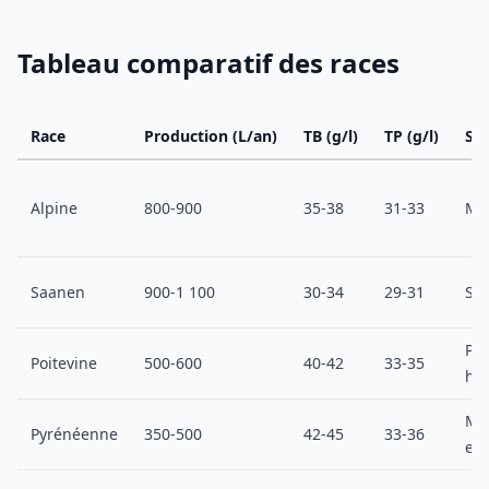
Tableau comparatif des races
Race
Production (L/an)
TB (g/l)
TP (g/l)
Sy
Alpine
800-900
35-38
31-33
Mi
Saanen
900-1 100
30-34
29-31
Sta
Pâ
Poitevine
500-600
40-42
33-35
hu
Mo
Pyrénéenne
350-500
42-45
33-36
ext